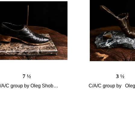
7 ½
3 ½
/A/C group by Oleg Shobin
C/A/C group by Oleg
Проект «Brain Fashion»,
Проект «Brain Fas
2012
2012