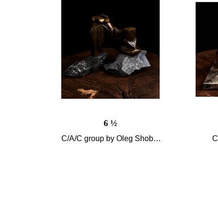
6 ½
C/A/C group by Oleg Shobin
C
Проект «Brain Fashion»,
2012