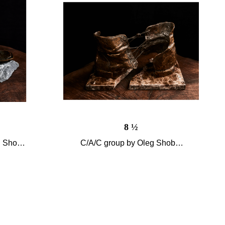
8 ½
 Shobin
C/A/C group by Oleg Shobin
hion»,
Проект «Brain Fashion»,
2012