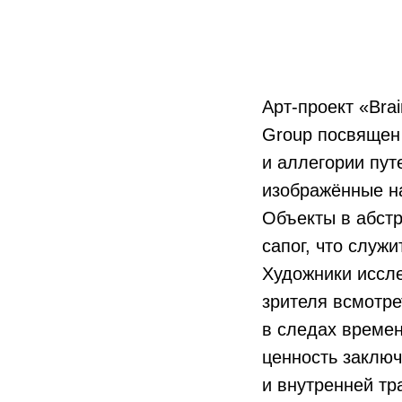
Арт-проект «Brai
Group посвящен 
и аллегории пут
изображённые на
Объекты в абст
сапог, что служ
Художники иссл
зрителя всмотр
в следах времен
ценность заключ
и внутренней т