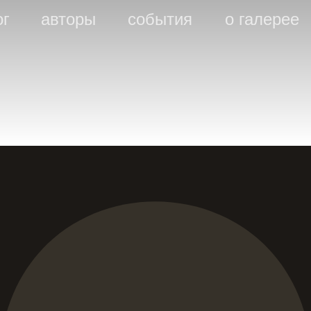
ог
авторы
события
о галерее