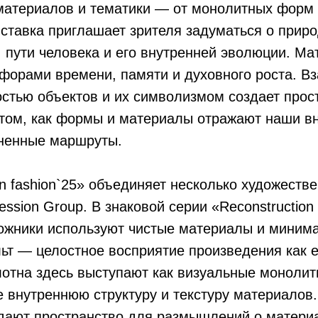
 материалов и тематики — от монолитных форм
ставка приглашает зрителя задуматься о прир
 пути человека и его внутренней эволюции. М
форами времени, памяти и духовного роста. В
стью объектов и их символизмом создает прос
том, как формы и материалы отражают наши в
зненные маршруты.
in fashion`25» объединяет несколько художеств
ession Group. В знаковой серии «Reconstruction
дожники используют чистые материалы и миним
ьт — целостное восприятие произведения как е
отна здесь выступают как визуальные монолит
 внутреннюю структуру и текстуру материалов
здают пространство для размышлений о материа