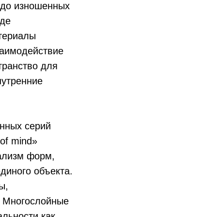
 до изношенных
оде
атериалы
заимодействие
транство для
нутренние
енных серий
 of mind»
ализм форм,
диного объекта.
ы,
. Многослойные
льности как