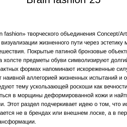
n fashion» творческого объединения Concept/Art
визуализации жизненного пути через эстетику
ешествия. Покрытые патиной бронзовые объект
 холсте предметы обуви символизируют долгий
рактных формах напоминают искореженные сил
ит наивной аллегорией жизненных испытаний и 
едуют тему ускользающей роскоши как вечност
еться в морщины деформированной кожи и найт
и. Этот раздел подчеркивает идею о том, что и
ается не в брендах или внешнем лоске, а в пе
рансформации.