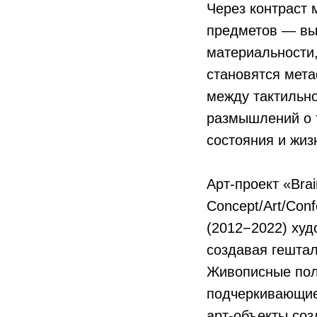
Через контраст
предметов — вы
материальности,
становятся мета
между тактильно
размышлений о 
состояния и жи
Арт-проект «Bra
Concept/Art/Conf
(2012−2022) ху
создавая гештал
Живописные пол
подчеркивающие
арт-объекты со