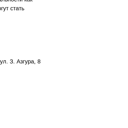
гут стать
л. З. Азгура, 8