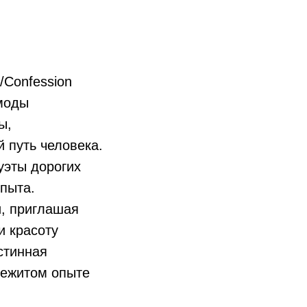
/Confession
 моды
ы,
 путь человека.
уэты дорогих
опыта.
и, приглашая
и красоту
стинная
режитом опыте